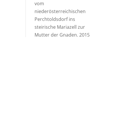
vom
niederösterreichischen
Perchtoldsdorf ins
steirische Mariazell zur
Mutter der Gnaden. 2015
wurde der Verein der
Freunde der Fußwallfahrt
von Perchtoldsdorf nach
Mariazell gegründet. 50 x
hat Hans Vojtek mit
Freunden und Helfern die
Wallfahrt geleitet. Seit
2016 wird die Wallfahrt
von einem ehrenamtlich
Team organisiert, das
sich zur Aufgabe
gemacht hat, die