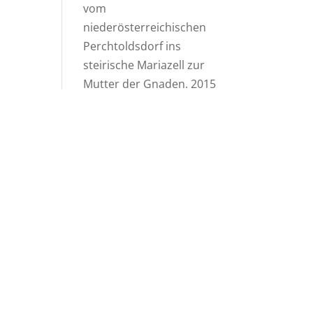
vom
niederösterreichischen
Perchtoldsdorf ins
steirische Mariazell zur
Mutter der Gnaden. 2015
wurde der Verein der
Freunde der Fußwallfahrt
von Perchtoldsdorf nach
Mariazell gegründet. 50 x
hat Hans Vojtek mit
Freunden und Helfern die
Wallfahrt geleitet. Seit
2016 wird die Wallfahrt
von einem ehrenamtlich
Team organisiert, das
sich zur Aufgabe
gemacht hat, die